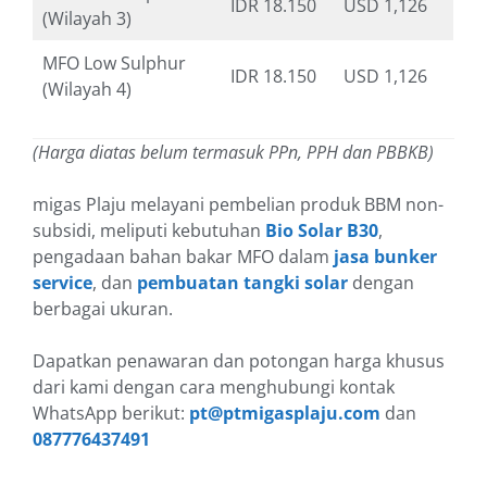
IDR 18.150
USD 1,126
(Wilayah 3)
MFO Low Sulphur
IDR 18.150
USD 1,126
(Wilayah 4)
(Harga diatas belum termasuk PPn, PPH dan PBBKB)
migas Plaju melayani pembelian produk BBM non-
subsidi, meliputi kebutuhan
Bio Solar B30
,
pengadaan bahan bakar MFO dalam
jasa bunker
service
, dan
pembuatan tangki solar
dengan
berbagai ukuran.
Dapatkan penawaran dan potongan harga khusus
dari kami dengan cara menghubungi kontak
WhatsApp berikut:
pt@ptmigasplaju.com
dan
087776437491