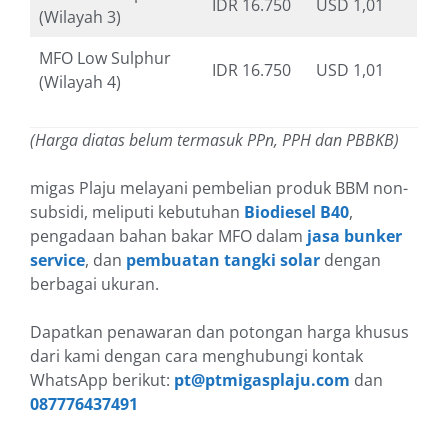
IDR 16.750
USD 1,01
(Wilayah 3)
MFO Low Sulphur
IDR 16.750
USD 1,01
(Wilayah 4)
(Harga diatas belum termasuk PPn, PPH dan PBBKB)
migas Plaju melayani pembelian produk BBM non-
subsidi, meliputi kebutuhan
Biodiesel B40
,
pengadaan bahan bakar MFO dalam
jasa bunker
service
, dan
pembuatan tangki solar
dengan
berbagai ukuran.
Dapatkan penawaran dan potongan harga khusus
dari kami dengan cara menghubungi kontak
WhatsApp berikut:
pt@ptmigasplaju.com
dan
087776437491