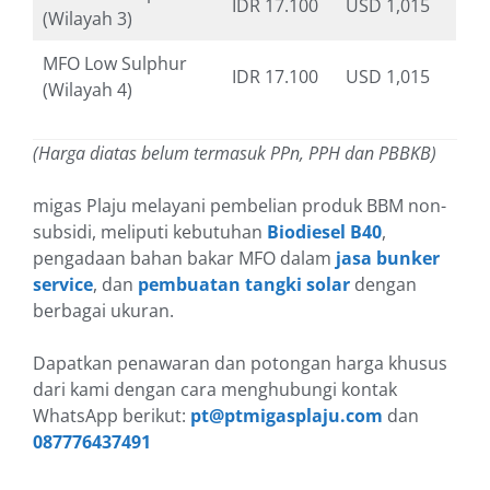
IDR 17.100
USD 1,015
(Wilayah 3)
MFO Low Sulphur
IDR 17.100
USD 1,015
(Wilayah 4)
(Harga diatas belum termasuk PPn, PPH dan PBBKB)
migas Plaju melayani pembelian produk BBM non-
subsidi, meliputi kebutuhan
Biodiesel B40
,
pengadaan bahan bakar MFO dalam
jasa bunker
service
, dan
pembuatan tangki solar
dengan
berbagai ukuran.
Dapatkan penawaran dan potongan harga khusus
dari kami dengan cara menghubungi kontak
WhatsApp berikut:
pt@ptmigasplaju.com
dan
087776437491