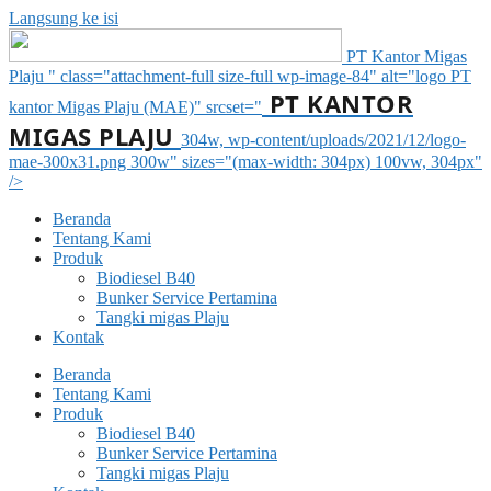
Langsung ke isi
PT Kantor Migas
Plaju " class="attachment-full size-full wp-image-84" alt="logo PT
PT KANTOR
kantor Migas Plaju (MAE)" srcset="
MIGAS PLAJU
304w, wp-content/uploads/2021/12/logo-
mae-300x31.png 300w" sizes="(max-width: 304px) 100vw, 304px"
/>
Beranda
Tentang Kami
Produk
Biodiesel B40
Bunker Service Pertamina
Tangki migas Plaju
Kontak
Beranda
Tentang Kami
Produk
Biodiesel B40
Bunker Service Pertamina
Tangki migas Plaju